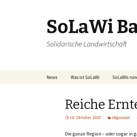
SoLaWi B
Solidarische Landwirtschaft
News
Was ist SoLaWi
SoLaWis run
So funktioniert´s
Reiche Ernt
SoLaWi in den Medien
10. Oktober 2025
Allgemein
Die ganze Region – oder sogar in g