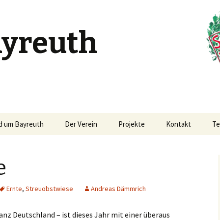
ayreuth
d um Bayreuth
Der Verein
Projekte
Kontakt
Te
Menschen und
HumUs-Projekt
Newsletter beste
Geschichte
e
Streuobstwiese
Anfahrt SoLaWi-F
A
Das Team
Obernsees
Untersteinach
Ernte
,
Streuobstwiese
Andreas Dämmrich
Kennenlernen / Mitglied
Anfahrt HumUs-G
werden
P
anz Deutschland – ist dieses Jahr mit einer überaus
Anfahrt Streuob